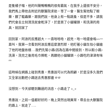
是隻橘子喵，他的叫聲鴨鴨鴨的很有霸氣，在我手上還很不安分，
我們馬上帶他去附近的獸醫院求助，等了一會，醫生幫他點了眼
藥，餵了驅蟲藥，跟我們說，他身上有一點跳蚤，但是不多，請我
們代會去立刻清洗就會乾淨了，於是買了小貓罐頭，和洗澡的用
具，就回家了
回到家，阿浪的反應超大，一直哈哈哈，超兇，哈一哈還會嗚~~一
直叫，我第一次看到阿浪反應這麼激烈耶，他盯著小貓生怕小貓搶
了他的地盤依樣….我們先幫小路(因為在路中間撿到，所以較小路)
洗澡，洗完之後用毛巾擦乾，再餵他小貓罐頭，小路吃的津津有味
^^
這時候在網路上碰到秀惠，秀惠說可以代為照顧，於是沒多久我們
又全家出動把小路送去秀惠那邊 @@
沒想到，今天卻聽到難過的消息，小路走了 >_<
秀惠說，之前一值都好好的，晚上突然出現異常，帶去台大獸醫院
的路上，就走了…..