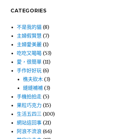
CATEGORIES
不是我的貓
(8)
主婦假賢慧
(7)
主婦愛美麗
(1)
吃吃又喝喝
(53)
愛，很簡單
(11)
手作好好玩
(6)
樵夫砍木
(3)
縫縫補補
(3)
手機拍拍走
(5)
果粒巧克力
(15)
生活五四三
(100)
網站這回事
(21)
阿浪不流浪
(66)