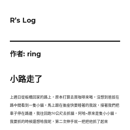
R’s Log
作者:
ring
小路走了
上週日從板橋回家的路上，原本打算去買咖啡來喝，沒想到爸拔在
路中間看到一隻小貓，馬上跟在後座快要睡著的我說，接著我們把
車子停在路邊，我往回跑50公尺去抓貓，阿哈~原來是隻小小貓，
我要抓的時候還想哈我呢，第二次伸手就一把把他抓了起來