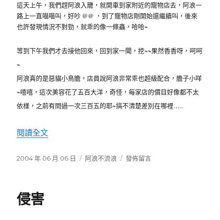
這天上午，我們趕阿浪入籠，就開車到家附近的寵物店去，阿浪一
路上一直喵喵叫，好吵 @@ ，到了寵物店剛開始還繼續叫，後來
也許發現情況不對勁，就乖的像一條蟲，哈哈~
等到下午我們才去接他回來，回到家一聞，挖~~果然香香呀，呵呵
~
阿浪真的是惡貓小鳥膽，店員說阿浪非常乖也超級配合，膽子小咩
~嘻嘻，這次美容花了五百大洋，奇怪，每家店的價目好像都不太
依樣，之前有問過一次三百五的耶~搞不清楚差別在哪裡…..
閱讀全文
〈美容〉
發
2004 年 06 月 06 日
分
阿浪不流浪
在
發佈留言
佈
類
〈美
日
容〉
期:
侵害