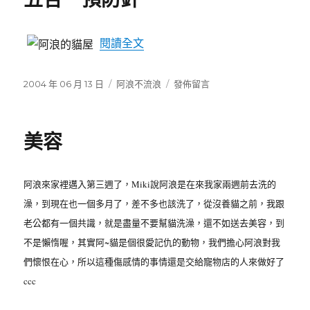
〈五合一預防針〉
閱讀全文
發
2004 年 06 月 13 日
分
阿浪不流浪
在
發佈留言
佈
類
〈五
日
合
期:
一
美容
預
防
針〉
阿浪來家裡邁入第三週了，Miki說阿浪是在來我家兩週前去洗的
澡，到現在也一個多月了，差不多也該洗了，從沒養貓之前，我跟
老公都有一個共識，就是盡量不要幫貓洗澡，還不如送去美容，到
不是懶惰喔，其實阿~貓是個很愛記仇的動物，我們擔心阿浪對我
們懷恨在心，所以這種傷感情的事情還是交給寵物店的人來做好了
ccc