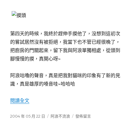
第四天的時候，我終於趕伸手摸他了，沒想到這初次
的嘗試居然沒有被拒絕，我當下也不管已經很晚了，
把廚房的門關起來，留下我與阿浪單獨相處，從頭到
腳慢慢的摸，真開心呀~
阿浪咕嚕的聲音，真是把我對貓咪的印象有了新的見
識，真是雄厚的嗓音哇~哈哈哈
閱讀全文
〈翻肚〉
發
2004 年 05 月 22 日
分
阿浪不流浪
在
發佈留言
佈
類
〈翻
日
肚〉