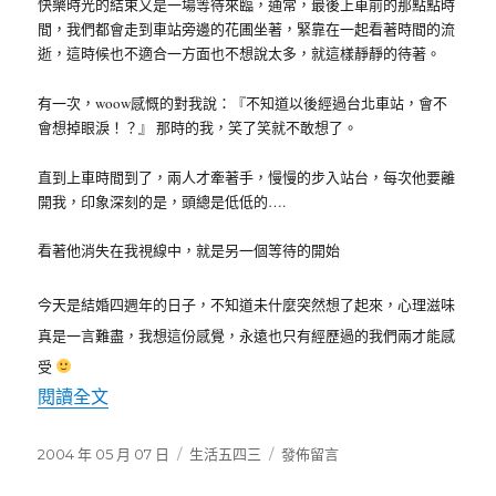
快樂時光的結束又是一場等待來臨，通常，最後上車前的那點點時
間，我們都會走到車站旁邊的花圃坐著，緊靠在一起看著時間的流
逝，這時候也不適合一方面也不想說太多，就這樣靜靜的待著。
有一次，woow感慨的對我說：『不知道以後經過台北車站，會不
會想掉眼淚！？』 那時的我，笑了笑就不敢想了。
直到上車時間到了，兩人才牽著手，慢慢的步入站台，每次他要離
開我，印象深刻的是，頭總是低低的….
看著他消失在我視線中，就是另一個等待的開始
今天是結婚四週年的日子，不知道未什麼突然想了起來，心理滋味
真是一言難盡，我想這份感覺，永遠也只有經歷過的我們兩才能感
受
閱讀全文
〈The 4th〉
發
2004 年 05 月 07 日
分
生活五四三
在
發佈留言
佈
類
〈The