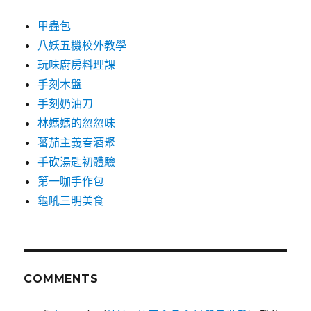
甲蟲包
八妖五機校外教學
玩味廚房料理課
手刻木盤
手刻奶油刀
林媽媽的忽忽味
蕃茄主義春酒聚
手砍湯匙初體驗
第一咖手作包
龜吼三明美食
COMMENTS