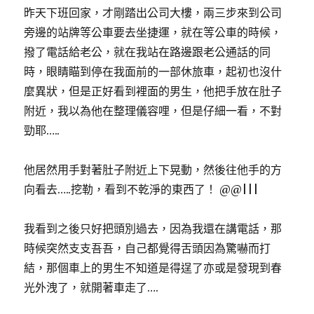
昨天下班回家，才剛踏出公司大樓，兩三步來到公司
旁邊的站牌等公車要去坐捷運，就在等公車的時候，
撥了電話給老公，就在我站在路邊跟老公通話的同
時，眼睛瞄到停在我面前的一部休旅車，起初也沒什
麼異狀，但是正好看到裡面的男生，他把手放在肚子
附近，我以為他在整理儀容哩，但是仔細一看，不對
勁耶…..
他居然用手對著肚子附近上下晃動，然後往他手的方
向看去…..挖勒，看到不乾淨的東西了！ @@|||
我看到之後只好把頭別過去，因為我還在講電話，那
時候突然支支吾吾，自己都覺得舌頭因為驚嚇而打
結，那個車上的男生不知道是得逞了亦或是發現到春
光外洩了，就開著車走了….