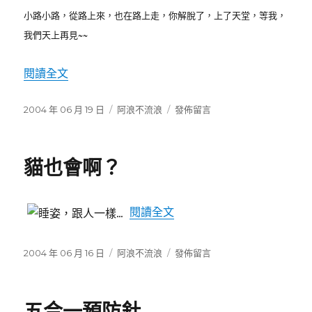
小路小路，從路上來，也在路上走，你解脫了，上了天堂，等我，
我們天上再見~~
閱讀全文
〈小路走了〉
發
2004 年 06 月 19 日
分
阿浪不流浪
在
發佈留言
佈
類
〈小
日
路
期:
走
貓也會啊？
了〉
〈貓也會啊？〉
閱讀全文
發
2004 年 06 月 16 日
分
阿浪不流浪
在
發佈留言
佈
類
〈貓
日
也
期:
會
五合一預防針
啊？〉