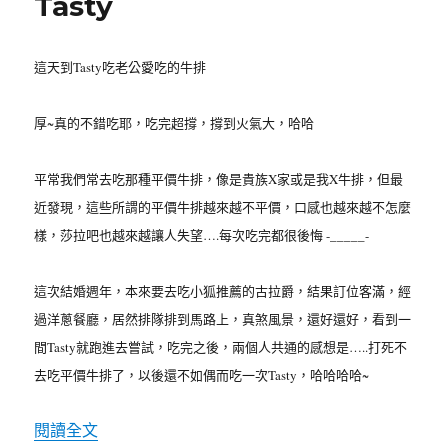
Tasty
流
浪〉
這天到Tasty吃老公愛吃的牛排
厚~真的不錯吃耶，吃完超撐，撐到火氣大，哈哈
平常我們常去吃那種平價牛排，像是貴族X家或是我X牛排，但最
近發現，這些所謂的平價牛排越來越不平價，口感也越來越不怎麼
樣，莎拉吧也越來越讓人失望….每次吃完都很後悔 -_____-
這次結婚週年，本來要去吃小狐推薦的古拉爵，結果訂位客滿，經
過洋蔥餐廳，居然排隊排到馬路上，真煞風景，還好還好，看到一
間Tasty就跑進去嘗試，吃完之後，兩個人共通的感想是…..打死不
去吃平價牛排了，以後還不如偶而吃一次Tasty，哈哈哈哈~
閱讀全文
〈Tasty〉