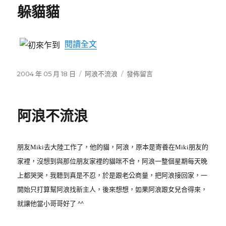
期:
躲貓貓
〈躲貓貓〉
閱讀全文
發
2004 年 05 月 18 日
分
阿浪不流浪
在
發佈留言
佈
類
〈躲
日
貓
期:
貓〉
阿浪不流浪
朋友Miki去大陸工作了，他的貓，阿浪，原本是寄養在Miki朋友的
家裡，沒想到與那位朋友家裡的貓咪不合，阿浪一整個星期每天晚
上都哭哭，我聽到真是不忍，於是跟老公商量，把阿浪接回家，一
開始只打算幫阿浪找新主人，後來想想，如果阿浪跟女兒合得來，
就讓他當小哥哥好了 ^^