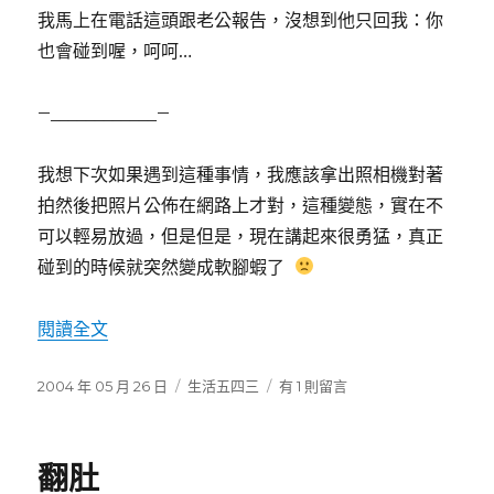
我馬上在電話這頭跟老公報告，沒想到他只回我：你
也會碰到喔，呵呵…
–____________–
我想下次如果遇到這種事情，我應該拿出照相機對著
拍然後把照片公佈在網路上才對，這種變態，實在不
可以輕易放過，但是但是，現在講起來很勇猛，真正
碰到的時候就突然變成軟腳蝦了
閱讀全文
〈侵害〉
發
2004 年 05 月 26 日
分
生活五四三
在
有 1 則留言
佈
類
〈侵
日
害〉
期:
中
翻肚