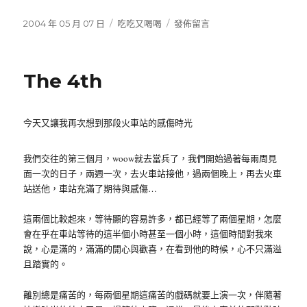
發
2004 年 05 月 07 日
分
吃吃又喝喝
在
發佈留言
佈
類
〈Tasty〉
日
期:
The 4th
今天又讓我再次想到那段火車站的感傷時光
我們交往的第三個月，woow就去當兵了，我們開始過著每兩周見
面一次的日子，兩週一次，去火車站接他，過兩個晚上，再去火車
站送他，車站充滿了期待與感傷…
這兩個比較起來，等待顯的容易許多，都已經等了兩個星期，怎麼
會在乎在車站等待的這半個小時甚至一個小時，這個時間對我來
說，心是滿的，滿滿的開心與歡喜，在看到他的時候，心不只滿溢
且踏實的。
離別總是痛苦的，每兩個星期這痛苦的戲碼就要上演一次，伴隨著