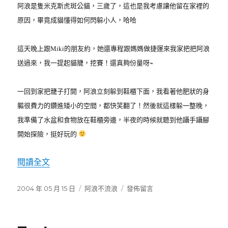
阿浪是隻米克斯虎斑公貓，三歲了，這也是我考慮讓他留在家裡的
原因，畢竟成貓懂得如何閃躲小人，哈哈
這天晚上跟Miki的朋友約，她還專程跟媽媽做捷運來我家把把阿浪
送過來，我一提起貓籠，挖賽！還真夠份量呀~
一回到家把籠子打開，阿浪立刻躲到鞋櫃下面，我看著他肥狀的身
軀很費力的鑽進矮小的空間，都快笑翻了！然後就這樣躲一整晚，
我準備了水盆和食物放在鞋櫃旁邊，半夜的時候就聽到他躡手躡腳
開始探險，挺好玩的
閱讀全文
〈阿浪不流浪〉
發
2004 年 05 月 15 日
分
阿浪不流浪
在
發佈留言
佈
類
〈阿
日
浪
期:
不