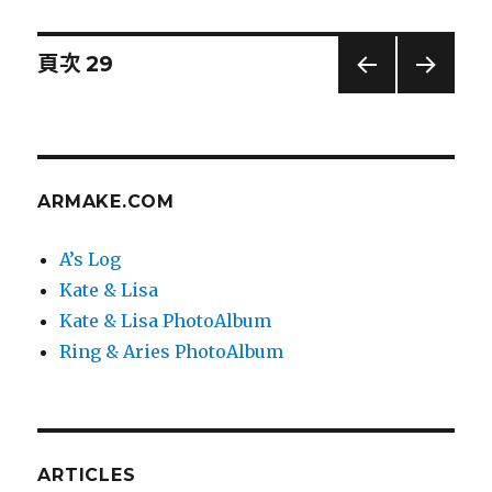
日
4th〉
期:
文
頁次
29
上一
下一
章
頁
頁
導
ARMAKE.COM
覽
A’s Log
Kate & Lisa
Kate & Lisa PhotoAlbum
Ring & Aries PhotoAlbum
ARTICLES