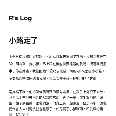
R’s Log
小路走了
上週日從板橋回家的路上，原本打算去買咖啡來喝，沒想到爸拔在
路中間看到一隻小貓，馬上跟在後座快要睡著的我說，接著我們把
車子停在路邊，我往回跑50公尺去抓貓，阿哈~原來是隻小小貓，
我要抓的時候還想哈我呢，第二次伸手就一把把他抓了起來
是隻橘子喵，他的叫聲鴨鴨鴨的很有霸氣，在我手上還很不安分，
我們馬上帶他去附近的獸醫院求助，等了一會，醫生幫他點了眼
藥，餵了驅蟲藥，跟我們說，他身上有一點跳蚤，但是不多，請我
們代會去立刻清洗就會乾淨了，於是買了小貓罐頭，和洗澡的用
具，就回家了