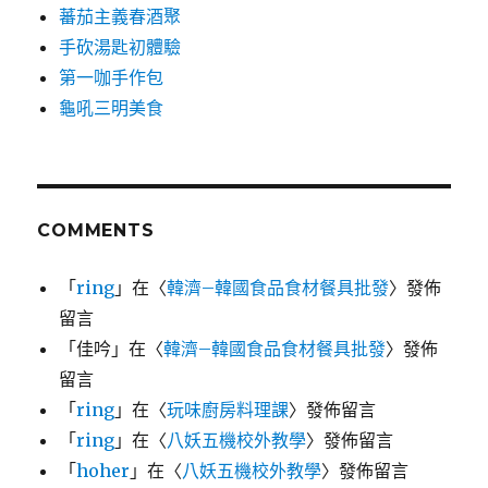
蕃茄主義春酒聚
手砍湯匙初體驗
第一咖手作包
龜吼三明美食
COMMENTS
「
ring
」在〈
韓濟–韓國食品食材餐具批發
〉發佈
留言
「
佳吟
」在〈
韓濟–韓國食品食材餐具批發
〉發佈
留言
「
ring
」在〈
玩味廚房料理課
〉發佈留言
「
ring
」在〈
八妖五機校外教學
〉發佈留言
「
hoher
」在〈
八妖五機校外教學
〉發佈留言