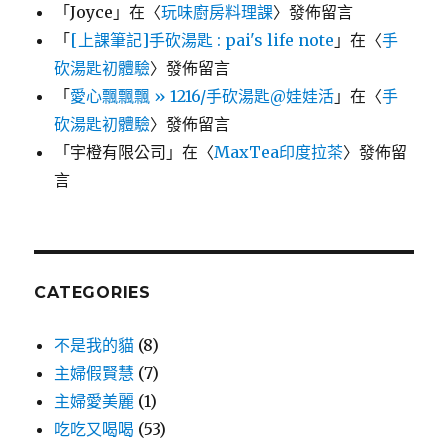
「
Joyce
」在〈
玩味廚房料理課
〉發佈留言
「
[上課筆記]手砍湯匙 : pai's life note
」在〈
手
砍湯匙初體驗
〉發佈留言
「
愛心飄飄飄 » 1216/手砍湯匙@娃娃活
」在〈
手
砍湯匙初體驗
〉發佈留言
「
宇橙有限公司
」在〈
MaxTea印度拉茶
〉發佈留
言
CATEGORIES
不是我的貓
(8)
主婦假賢慧
(7)
主婦愛美麗
(1)
吃吃又喝喝
(53)