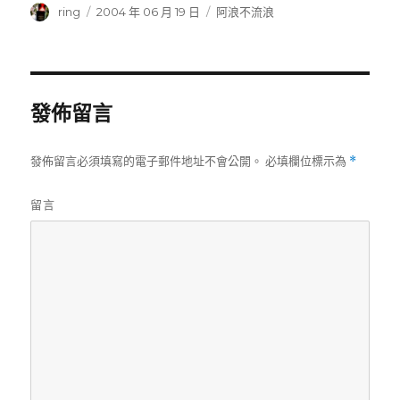
作
ring
發
2004 年 06 月 19 日
分
阿浪不流浪
者
佈
類
日
期:
發佈留言
發佈留言必須填寫的電子郵件地址不會公開。
必填欄位標示為
*
留言