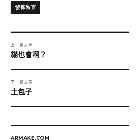
文
上一篇文章
章
貓也會啊？
上
一
導
篇
覽
文
下一篇文章
章:
土包子
下
一
篇
文
章:
ARMAKE.COM