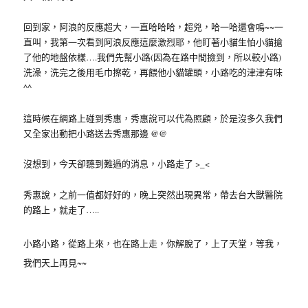
回到家，阿浪的反應超大，一直哈哈哈，超兇，哈一哈還會嗚~~一
直叫，我第一次看到阿浪反應這麼激烈耶，他盯著小貓生怕小貓搶
了他的地盤依樣….我們先幫小路(因為在路中間撿到，所以較小路)
洗澡，洗完之後用毛巾擦乾，再餵他小貓罐頭，小路吃的津津有味
^^
這時候在網路上碰到秀惠，秀惠說可以代為照顧，於是沒多久我們
又全家出動把小路送去秀惠那邊 @@
沒想到，今天卻聽到難過的消息，小路走了 >_<
秀惠說，之前一值都好好的，晚上突然出現異常，帶去台大獸醫院
的路上，就走了…..
小路小路，從路上來，也在路上走，你解脫了，上了天堂，等我，
我們天上再見~~