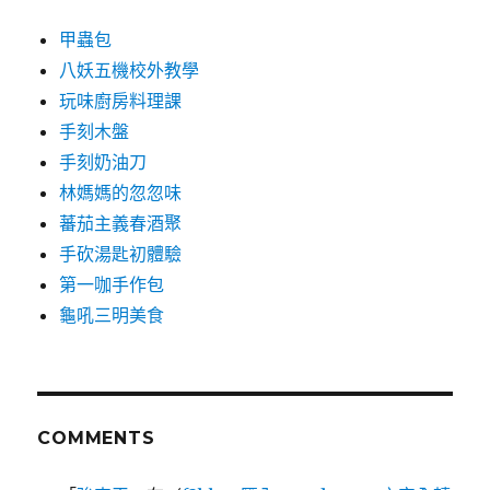
甲蟲包
八妖五機校外教學
玩味廚房料理課
手刻木盤
手刻奶油刀
林媽媽的忽忽味
蕃茄主義春酒聚
手砍湯匙初體驗
第一咖手作包
龜吼三明美食
COMMENTS