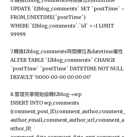
6.轉換f2blog_comments時間欄位的unixtime
UPDATE `f2blog_comments` SET `postTime` =
FROM_UNIXTIME(`postTime`)
WHERE `f2blog_comments`.`id` >=1 LIMIT
99999
7.轉換f2blog_comments時間欄位為datetime屬性
ALTER TABLE `f2blog_comments` CHANGE
`postTime` `postTime` DATETIME NOT NULL
DEFAULT '0000-00-00 00:00:00'
8.整理完畢開始拋轉f2blog→wp
INSERT INTO wp_comments
(comment_post_ID,comment_author,comment_
author_email,comment_author_url,comment_a
uthor_IP,