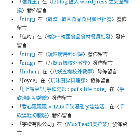
「
強森王
」在〈
f2blog 匯入 wordpress 之完全轉
換
〉發佈留言
「
ring
」在〈
韓濟–韓國食品食材餐具批發
〉發佈
留言
「
佳吟
」在〈
韓濟–韓國食品食材餐具批發
〉發佈
留言
「
ring
」在〈
玩味廚房料理課
〉發佈留言
「
ring
」在〈
八妖五機校外教學
〉發佈留言
「
hoher
」在〈
八妖五機校外教學
〉發佈留言
「
Joyce
」在〈
玩味廚房料理課
〉發佈留言
「
[上課筆記]手砍湯匙 : pai's life note
」在〈
手
砍湯匙初體驗
〉發佈留言
「
愛心飄飄飄 » 1216/手砍湯匙@娃娃活
」在〈
手
砍湯匙初體驗
〉發佈留言
「
宇橙有限公司
」在〈
MaxTea印度拉茶
〉發佈留
言