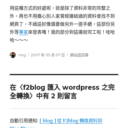
用這種方式的好處呢，就是除了資料非常的完整之
外，再也不用擔心別人家曾經連結過的資料會找不到
網頁了，不過這好像還要做另外一道手續，這部份另
外等
專家
來發表嚕！我的部分到這邊就完工啦！哇哈
哈～～～
作
ring
發
2007 年 09 月 07 日
分
網站這回事
者
佈
類
日
期:
在〈f2blog 匯入 wordpress 之完
全轉換〉中有 2 則留言
自動引用通知:
[ blog ] 從 F2blog 轉換資料到