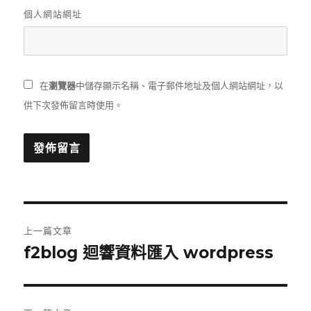
個人網站網址
在
瀏覽器
中儲存顯示名稱、電子郵件地址及個人網站網址，以
供下次發佈留言時使用。
文
上一篇文章
章
f2blog 迴響資料匯入 wordpress
上
一
導
篇
覽
文