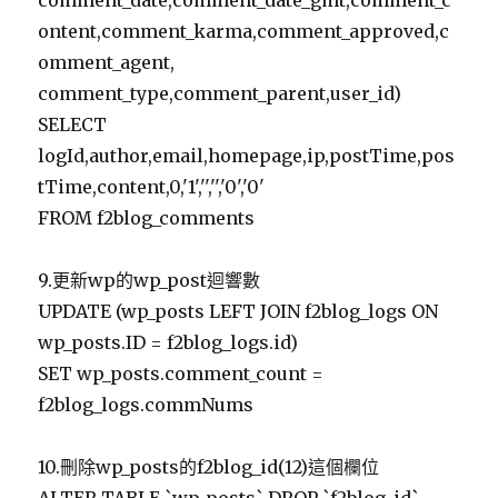
comment_date,comment_date_gmt,comment_c
ontent,comment_karma,comment_approved,c
omment_agent,
comment_type,comment_parent,user_id)
SELECT
logId,author,email,homepage,ip,postTime,pos
tTime,content,0,'1','','','0','0'
FROM f2blog_comments
9.更新wp的wp_post迴響數
UPDATE (wp_posts LEFT JOIN f2blog_logs ON
wp_posts.ID = f2blog_logs.id)
SET wp_posts.comment_count =
f2blog_logs.commNums
10.刪除wp_posts的f2blog_id(12)這個欄位