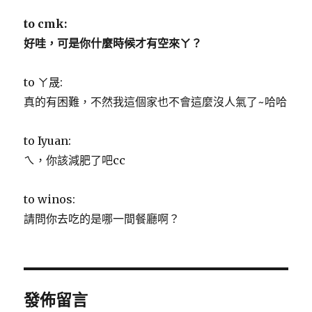
to cmk:
好哇，可是你什麼時候才有空來ㄚ？
to ㄚ晟:
真的有困難，不然我這個家也不會這麼沒人氣了~哈哈
to Iyuan:
ㄟ，你該減肥了吧cc
to winos:
請問你去吃的是哪一間餐廳啊？
發佈留言