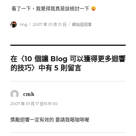
看了一下，我覺得我真是該檢討一下
作
ring
發
2007 年 01 月 13 日
分
網站這回事
者
佈
類
日
期:
在〈10 個讓 Blog 可以獲得更多迴響
的技巧〉中有 5 則留言
cmk
表
示:
2007 年 01 月 17 日15:19:30
獎勵迴響一定有效的 要請我喝咖啡喔