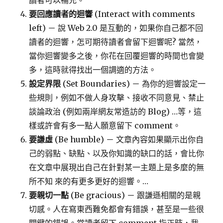
讀者可以補充。
要回應讀者的迴響
(Interact with comments
left) － 說 Web 2.0 是互動的，如果你自己都不回
讀者的迴響，怎可期待讀者會留下迴響呢? 當然，
當你迴響變多之後，你花在回覆迴響的時間也會變
多，這時就得找出一個調適的方法。
設定界限
(Set Boundaries) － 為你的迴響設定一
些規則，例如不做人身攻擊、接收不同意見、禁止
談論政治 (例如兩岸網友常造訪的 Blog) …等，這
樣或許會有多一點人願意留下 comment。
要謙虛
(Be humble) － 文章內容如果顯示出你自
己的弱點、缺點、以及你知識的缺口的話，會比你
在文章中展現出自己在針對某一主題上是多麼的無
所不知 來的有更多更好的迴響。…
要親切一點
(Be gracious) － 跟謙遜相關的是親
切感。人在寫東西難免都會有錯誤，甚至是一些很