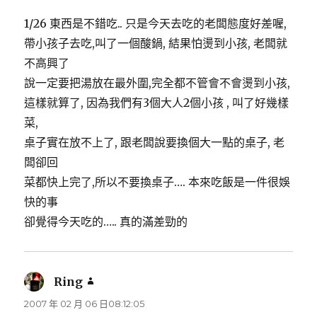
1/26 東西是不錯吃.. 只是今天去吃的老闆態度好差喔,
帶小孩子去吃,叫了一個酸鍋, 結果怕燙到小孩, 老闆就
不高興了
說一定要把湯放在最外圍,完全都不管會不會燙到小孩,
這樣就算了, 因為我們有3個大人2個小孩 , 叫了好幾樣
菜,
桌子實在放不上了, 跟老闆說要換個大一點的桌子, 老
闆卻回
菜都快上完了,所以不要換桌子…. 本來吃飯是一件很娛
快的事
卻覺得今天吃的….. 真的滿差勁的
Ring
表
示:
2007 年 02 月 06 日08:12:05