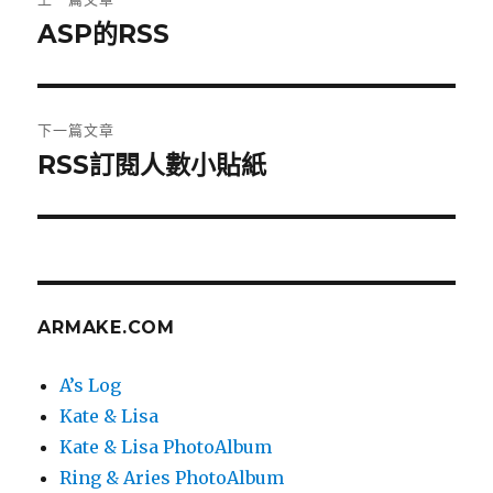
章
ASP的RSS
上
一
導
篇
覽
文
下一篇文章
章:
RSS訂閱人數小貼紙
下
一
篇
文
章:
ARMAKE.COM
A’s Log
Kate & Lisa
Kate & Lisa PhotoAlbum
Ring & Aries PhotoAlbum