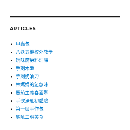
ARTICLES
甲蟲包
八妖五機校外教學
玩味廚房料理課
手刻木盤
手刻奶油刀
林媽媽的忽忽味
蕃茄主義春酒聚
手砍湯匙初體驗
第一咖手作包
龜吼三明美食