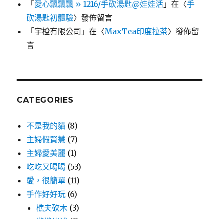
「
愛心飄飄飄 » 1216/手砍湯匙@娃娃活
」在〈
手
砍湯匙初體驗
〉發佈留言
「
宇橙有限公司
」在〈
MaxTea印度拉茶
〉發佈留
言
CATEGORIES
不是我的貓
(8)
主婦假賢慧
(7)
主婦愛美麗
(1)
吃吃又喝喝
(53)
愛，很簡單
(11)
手作好好玩
(6)
樵夫砍木
(3)