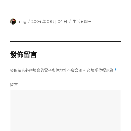
作
ring
發
2004 年 08 月 04 日
分
生活五四三
者
佈
類
日
期:
發佈留言
發佈留言必須填寫的電子郵件地址不會公開。
必填欄位標示為
*
留言