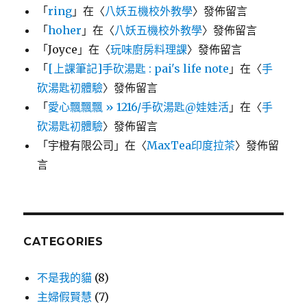
「
ring
」在〈
八妖五機校外教學
〉發佈留言
「
hoher
」在〈
八妖五機校外教學
〉發佈留言
「
Joyce
」在〈
玩味廚房料理課
〉發佈留言
「
[上課筆記]手砍湯匙 : pai's life note
」在〈
手
砍湯匙初體驗
〉發佈留言
「
愛心飄飄飄 » 1216/手砍湯匙@娃娃活
」在〈
手
砍湯匙初體驗
〉發佈留言
「
宇橙有限公司
」在〈
MaxTea印度拉茶
〉發佈留
言
CATEGORIES
不是我的貓
(8)
主婦假賢慧
(7)