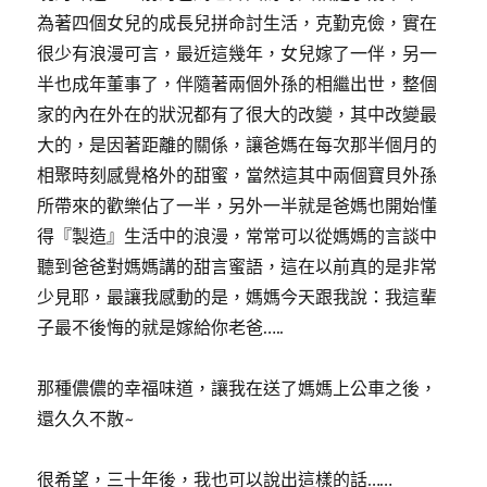
為著四個女兒的成長兒拼命討生活，克勤克儉，實在
很少有浪漫可言，最近這幾年，女兒嫁了一伴，另一
半也成年董事了，伴隨著兩個外孫的相繼出世，整個
家的內在外在的狀況都有了很大的改變，其中改變最
大的，是因著距離的關係，讓爸媽在每次那半個月的
相聚時刻感覺格外的甜蜜，當然這其中兩個寶貝外孫
所帶來的歡樂佔了一半，另外一半就是爸媽也開始懂
得『製造』生活中的浪漫，常常可以從媽媽的言談中
聽到爸爸對媽媽講的甜言蜜語，這在以前真的是非常
少見耶，最讓我感動的是，媽媽今天跟我說：我這輩
子最不後悔的就是嫁給你老爸…..
那種儂儂的幸福味道，讓我在送了媽媽上公車之後，
還久久不散~
很希望，三十年後，我也可以說出這樣的話……