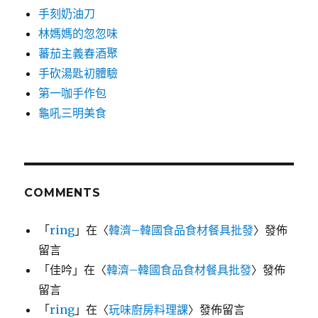
手刻奶油刀
林媽媽的忽忽味
蕃茄主義春酒聚
手砍湯匙初體驗
第一咖手作包
龜吼三明美食
COMMENTS
「
ring
」在〈
韓濟–韓國食品食材餐具批發
〉發佈
留言
「
佳吟
」在〈
韓濟–韓國食品食材餐具批發
〉發佈
留言
「
ring
」在〈
玩味廚房料理課
〉發佈留言