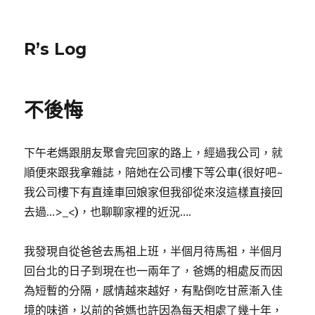
R’s Log
不後悔
下午老媽跟朋友聚會完回家的路上，經過我公司，就
順便來跟我拿雜誌，陪她在公司樓下等公車(很好吧~
我公司樓下有直達車回娘家但我卻從來沒這樣直接回
去過…>_<)，也聊聊家裡的近況….
我發現自從爸爸去馬祖上班，半個月待馬祖，半個月
回台北的日子到現在也一兩年了，爸媽的相處反而因
為短暫的分隔，感情越來越好，有點倒吃甘蔗漸入佳
境的味道，以前的爸媽也許因為每天相處了幾十年，