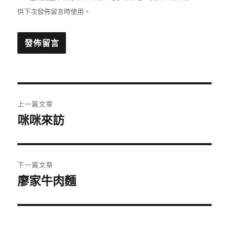
供下次發佈留言時使用。
文
上一篇文章
章
咪咪來訪
上
一
導
篇
覽
文
下一篇文章
章:
廖家牛肉麵
下
一
篇
文