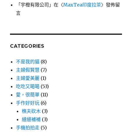
「
宇橙有限公司
」在〈
MaxTea印度拉茶
〉發佈留
言
CATEGORIES
不是我的貓
(8)
主婦假賢慧
(7)
主婦愛美麗
(1)
吃吃又喝喝
(53)
愛，很簡單
(11)
手作好好玩
(6)
樵夫砍木
(3)
縫縫補補
(3)
手機拍拍走
(5)