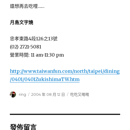
還想再去吃哩……
月島文字燒
忠孝東路4段126之13號
(02) 2721-5081
營業時間: 11 am-11:30 pm
http://www.taiwanfun.com/north/taipei/dining
/0401/0401ZukishimaTW.htm
作
ring
發
2004 年 08 月 12 日
分
吃吃又喝喝
者
佈
類
日
期:
發佈留言