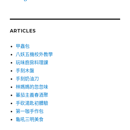
ARTICLES
甲蟲包
八妖五機校外教學
玩味廚房料理課
手刻木盤
手刻奶油刀
林媽媽的忽忽味
蕃茄主義春酒聚
手砍湯匙初體驗
第一咖手作包
龜吼三明美食