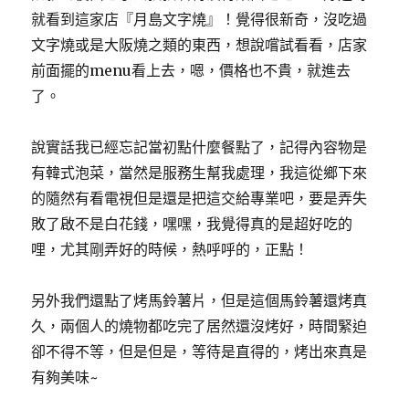
就看到這家店『月島文字燒』！覺得很新奇，沒吃過
文字燒或是大阪燒之類的東西，想說嚐試看看，店家
前面擺的menu看上去，嗯，價格也不貴，就進去
了。
說實話我已經忘記當初點什麼餐點了，記得內容物是
有韓式泡菜，當然是服務生幫我處理，我這從鄉下來
的隨然有看電視但是還是把這交給專業吧，要是弄失
敗了啟不是白花錢，嘿嘿，我覺得真的是超好吃的
哩，尤其剛弄好的時候，熱呼呼的，正點！
另外我們還點了烤馬鈴薯片，但是這個馬鈴薯還烤真
久，兩個人的燒物都吃完了居然還沒烤好，時間緊迫
卻不得不等，但是但是，等待是直得的，烤出來真是
有夠美味~