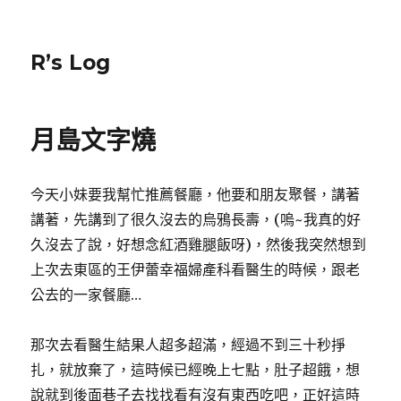
R’s Log
月島文字燒
今天小妹要我幫忙推薦餐廳，他要和朋友聚餐，講著
講著，先講到了很久沒去的烏鴉長壽，(嗚~我真的好
久沒去了說，好想念紅酒雞腿飯呀)，然後我突然想到
上次去東區的王伊蕾幸福婦產科看醫生的時候，跟老
公去的一家餐廳…
那次去看醫生結果人超多超滿，經過不到三十秒掙
扎，就放棄了，這時候已經晚上七點，肚子超餓，想
說就到後面巷子去找找看有沒有東西吃吧，正好這時