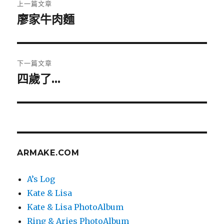
上一篇文章
章
廖家牛肉麵
上
一
導
篇
覽
文
下一篇文章
章:
四歲了…
下
一
篇
文
章:
ARMAKE.COM
A’s Log
Kate & Lisa
Kate & Lisa PhotoAlbum
Ring & Aries PhotoAlbum