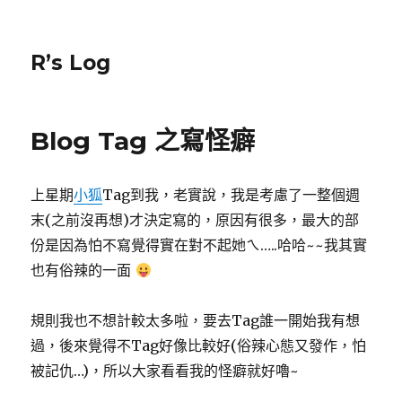
R’s Log
Blog Tag 之寫怪癖
上星期
小狐
Tag到我，老實說，我是考慮了一整個週
末(之前沒再想)才決定寫的，原因有很多，最大的部
份是因為怕不寫覺得實在對不起她ㄟ…..哈哈~~我其實
也有俗辣的一面
規則我也不想計較太多啦，要去Tag誰一開始我有想
過，後來覺得不Tag好像比較好(俗辣心態又發作，怕
被記仇…)，所以大家看看我的怪癖就好嚕~