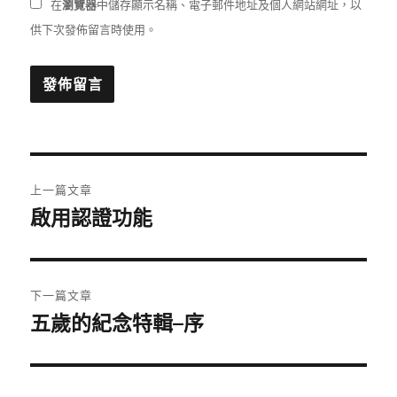
在
瀏覽器
中儲存顯示名稱、電子郵件地址及個人網站網址，以
供下次發佈留言時使用。
文
上一篇文章
章
啟用認證功能
上
一
導
篇
覽
文
下一篇文章
章:
五歲的紀念特輯–序
下
一
篇