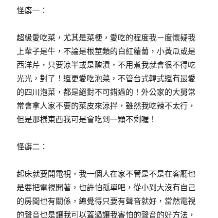
怪癖一：
超級愛吃菜，尤其是菜梗，愛吃的程度我ㄧ度懷疑我
上輩子是牛，不論是根莖類的白紅蘿蔔，小黃瓜或是
西洋芹，只要涼半或是醃漬，不用煮我就會很不得吃
光光，對了！還更愛吃泡菜，不管台式韓式還有最愛
的四川泡菜，都是絕對不可錯過的！外公家的大舅常
常會拿人家不要的菜皮來涼拌，雖然我吃辣不太行，
但是那樣東西我可是會吃到一顆不剩喔！
怪癖二：
起床就要開電視，我一個人在家不管是不是在客廳也
是要把電視開著，也許怕孤單吧，從小到大沒有自己
的房間也有關係，總覺得只要有聲音就好，當然電視
的聲音也是讓我可以蓋過讓我害怕的聲音的好方法，