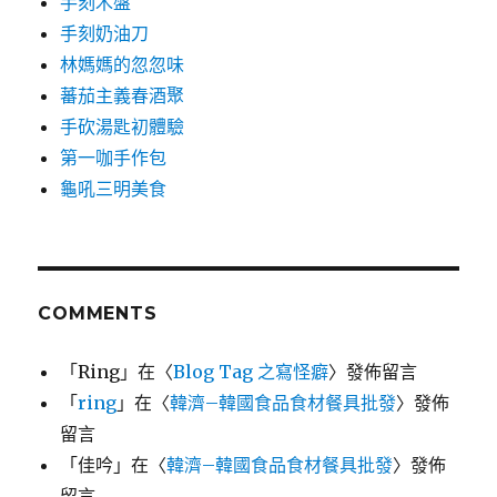
手刻木盤
手刻奶油刀
林媽媽的忽忽味
蕃茄主義春酒聚
手砍湯匙初體驗
第一咖手作包
龜吼三明美食
COMMENTS
「
Ring
」在〈
Blog Tag 之寫怪癖
〉發佈留言
「
ring
」在〈
韓濟–韓國食品食材餐具批發
〉發佈
留言
「
佳吟
」在〈
韓濟–韓國食品食材餐具批發
〉發佈
留言