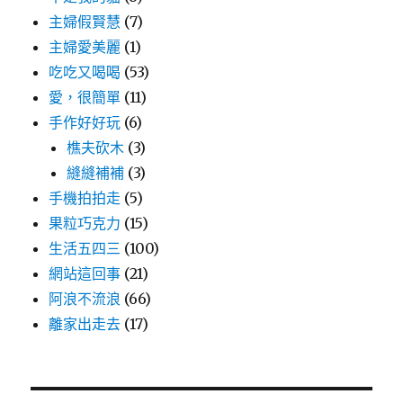
主婦假賢慧
(7)
主婦愛美麗
(1)
吃吃又喝喝
(53)
愛，很簡單
(11)
手作好好玩
(6)
樵夫砍木
(3)
縫縫補補
(3)
手機拍拍走
(5)
果粒巧克力
(15)
生活五四三
(100)
網站這回事
(21)
阿浪不流浪
(66)
離家出走去
(17)