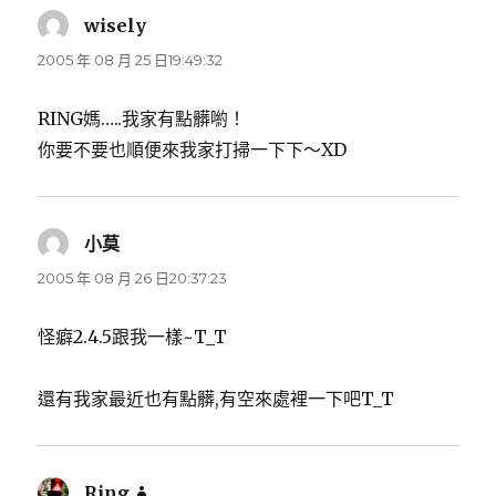
wisely
表
示:
2005 年 08 月 25 日19:49:32
RING媽…..我家有點髒喲！
你要不要也順便來我家打掃一下下～XD
小莫
表
示:
2005 年 08 月 26 日20:37:23
怪癖2.4.5跟我一樣~T_T
還有我家最近也有點髒,有空來處裡一下吧T_T
Ring
表