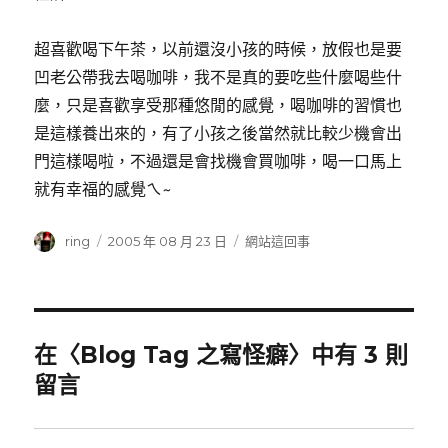
超喜歡喝下午茶，以前還沒小孩的時候，放假也是要
凹老公帶我去喝咖啡，我不是真的要吃些什麼喝些什
麼，只是喜歡享受那種悠閒的感覺，喝咖啡的習慣也
是這樣養出來的，有了小孩之後當然就比較少機會出
門這樣喝啦，不過還是會找機會買咖啡，喝一口馬上
就有幸福的感覺ㄟ~
作
ring
發
2005 年 08 月 23 日
分
網站這回事
者
佈
類
日
期:
在〈Blog Tag 之寫怪癖〉中有 3 則
留言