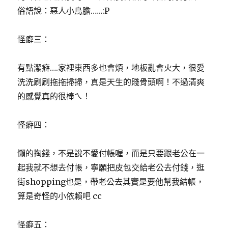
俗語說：惡人小鳥膽……:P
怪癖三：
有點潔癖….家裡東西多也會煩，地板亂會火大，很愛
洗洗刷刷拖拖掃掃，真是天生的賤骨頭啊！不過清爽
的感覺真的很棒ㄟ！
怪癖四：
懶的掏錢，不是說不愛付帳喔，而是只要跟老公在一
起我就不想去付帳，寧願把皮包交給老公去付錢，逛
街shopping也是，帶老公去其實是要他幫我結帳，
算是奇怪的小依賴吧 cc
怪癖五：