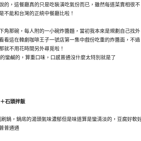
說的，這餐廳真的只是吃裝潢吃氣份而已，雖然每道菜賣相很不
是不能和台灣的正統中餐廳比啦！
下角那碗，每人附的一小碗炸醬麵，當初我本來是規劃自己找外
看看這在韓劇咖啡王子一號店第一集中戲份吃重的炸醬面，不過
那就不用花時間另外尋覓啦！
是真的蠻鹹的，算重口味，口感普通沒什麼太特別就是了
涮鍋＋石頭拌飯
吃刷刷鍋，鍋底的湯頭氣味濃郁但是味道算是蠻清淡的，豆腐好軟
普普通通