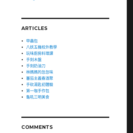
ARTICLES
甲蟲包
八妖五機校外教學
玩味廚房料理課
手刻木盤
手刻奶油刀
林媽媽的忽忽味
蕃茄主義春酒聚
手砍湯匙初體驗
第一咖手作包
龜吼三明美食
COMMENTS