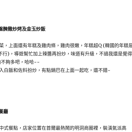
鋼盤醃雞炒烤及金玉炒飯
菜，上面還有年糕及雞肉條，雞肉很嫩，年糕超Q (韓國的年糕
不行)，導遊幫忙加上辣醬再扮炒，味道有升級，不過我還是覺得
肉不夠多吧，哈哈~~
入白飯和佐料扮炒，有點鍋巴在上面一起吃，還不錯~
平餐廳
中式餐點，店家位置在首爾最熱鬧的明洞商圈裡，裝潢氣派高