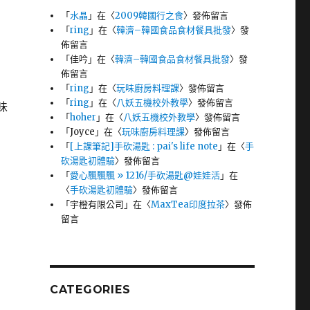
「
水晶
」在〈
2009韓國行之食
〉發佈留言
「
ring
」在〈
韓濟–韓國食品食材餐具批發
〉發
佈留言
「
佳吟
」在〈
韓濟–韓國食品食材餐具批發
〉發
佈留言
「
ring
」在〈
玩味廚房料理課
〉發佈留言
「
ring
」在〈
八妖五機校外教學
〉發佈留言
味
「
hoher
」在〈
八妖五機校外教學
〉發佈留言
「
Joyce
」在〈
玩味廚房料理課
〉發佈留言
「
[上課筆記]手砍湯匙 : pai's life note
」在〈
手
砍湯匙初體驗
〉發佈留言
「
愛心飄飄飄 » 1216/手砍湯匙@娃娃活
」在
〈
手砍湯匙初體驗
〉發佈留言
「
宇橙有限公司
」在〈
MaxTea印度拉茶
〉發佈
留言
CATEGORIES