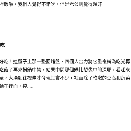
拌飯啦，我個人覺得不錯吃，但是老公則覺得還好
兩吃
好吃！這盤子上那一整圈烤盤，四個人合力將它重複鋪滿吃光再
吃飽了再來撈鍋中物，結果中間那個鍋比想像中的深耶，看起來
量，大湯匙往裡伸才發現其實不少，裡面除了軟嫩的豆腐和蔬菜
在裡面，撐…..