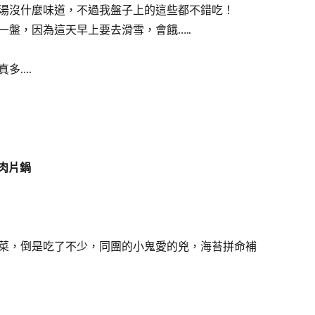
湯沒什麼味道，不過我盤子上的這些都不錯吃！
一盤，因為這天早上要去滑雪，會餓…..
真多….
菇肉片鍋
菜，倒是吃了不少，同團的小鬼愛的兇，海苔拼命補