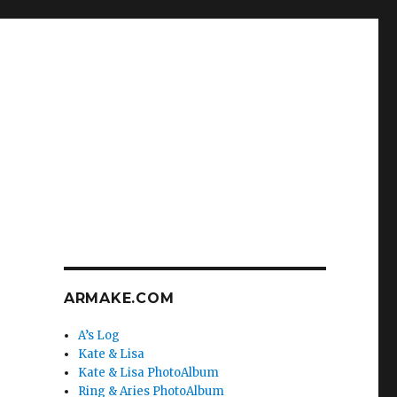
ARMAKE.COM
A’s Log
Kate & Lisa
Kate & Lisa PhotoAlbum
Ring & Aries PhotoAlbum