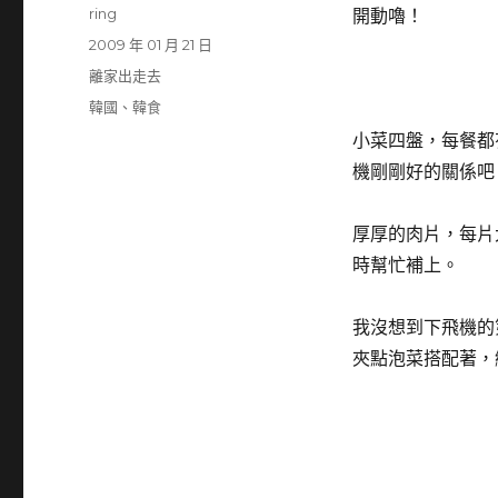
作
ring
開動嚕！
者
發
2009 年 01 月 21 日
佈
分
離家出走去
日
類
標
韓國
、
韓食
期:
籤
小菜四盤，每餐都
機剛剛好的關係吧
厚厚的肉片，每片
時幫忙補上。
我沒想到下飛機的
夾點泡菜搭配著，