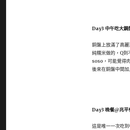
Day3 中午吃大
銅盤上放滿了高麗
純糯米做的，Q到
soso，可能覺得
後來在銅盤中間加
Day3 晚餐@兆
這是唯一一次吃到