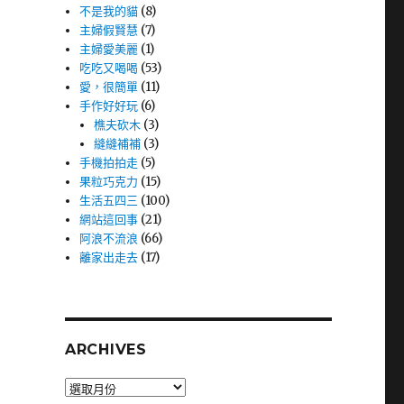
不是我的貓
(8)
主婦假賢慧
(7)
主婦愛美麗
(1)
吃吃又喝喝
(53)
愛，很簡單
(11)
手作好好玩
(6)
樵夫砍木
(3)
縫縫補補
(3)
手機拍拍走
(5)
果粒巧克力
(15)
生活五四三
(100)
網站這回事
(21)
阿浪不流浪
(66)
離家出走去
(17)
ARCHIVES
Archives