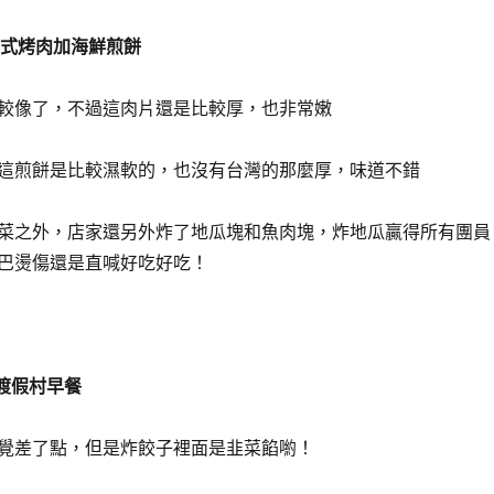
統韓式烤肉加海鮮煎餅
較像了，不過這肉片還是比較厚，也非常嫩
這煎餅是比較濕軟的，也沒有台灣的那麼厚，味道不錯
菜之外，店家還另外炸了地瓜塊和魚肉塊，炸地瓜贏得所有團員
巴燙傷還是直喊好吃好吃！
明渡假村早餐
覺差了點，但是炸餃子裡面是韭菜餡喲！